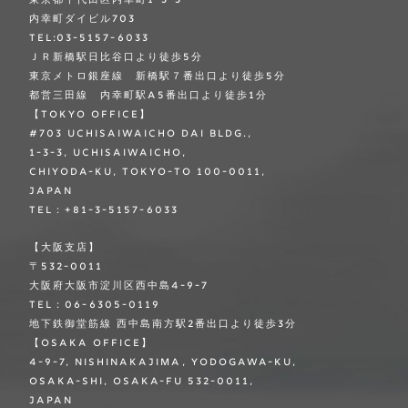
東京都千代田区内幸町1-3-3
内幸町ダイビル703
TEL:03-5157-6033
ＪＲ新橋駅日比谷口より徒歩5分
東京メトロ銀座線 新橋駅７番出口より徒歩5分
都営三田線 内幸町駅A5番出口より徒歩1分
【TOKYO OFFICE】
#703 Uchisaiwaicho Dai Bldg.,
1-3-3, Uchisaiwaicho,
Chiyoda-ku, Tokyo-to 100-0011,
Japan
TEL：+81-3-5157-6033
【大阪支店】
〒532-0011
大阪府大阪市淀川区西中島4-9-7
TEL：06-6305-0119
地下鉄御堂筋線 西中島南方駅2番出口より徒歩3分
【OSAKA OFFICE】
4-9-7, Nishinakajima, Yodogawa-ku,
Osaka-shi, Osaka-fu 532-0011,
Japan