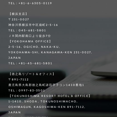
TEL：+81-6-6305-0119
【横浜支店】
〒231-0027
神奈川県横浜市中区扇町2-5-16
TEL：045-681-5801
ＪＲ関内駅南口より徒歩7分
【YOKOHAMA OFFICE】
2-5-16, Ogicho, Naka-ku,
Yokohama-shi, Kanagawa-ken 231-0027,
Japan
TEL：+81-45-681-5801
【徳之島リゾート＆オフィス】
〒891-7112
鹿児島県大島郡徳之島町諸田字子コン1410番地1
TEL：0997-83-3501
【TOKUNOSHIMA RESORT HOTEL & OFFICE】
1-1410, Shoda, Tokunoshimacho,
Oshimagun, Kagoshima-ken 891-7112,
Japan